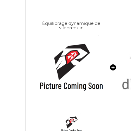
Équilibrage dynamique de
vilebrequin
CR
C
NO
Vo
ME