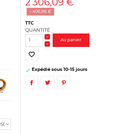
2 306,09 €
- 406,96 €
TTC
QUANTITÉ
Au panier
favorite_border
Expédié sous 10-15 jours
