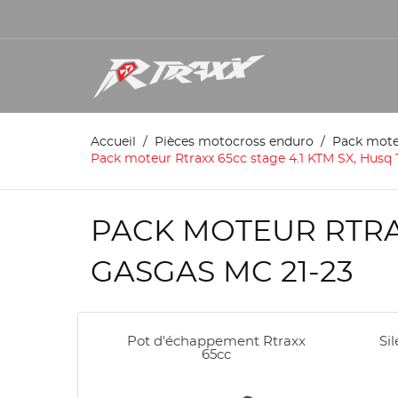
Accueil
Pièces motocross enduro
Pack mot
Pack moteur Rtraxx 65cc stage 4.1 KTM SX, Husq 
PACK MOTEUR RTRAXX
GASGAS MC 21-23
Pot d'échappement Rtraxx
Si
65cc