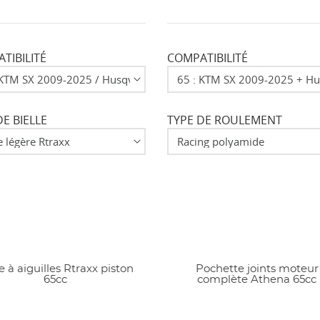
nvies.
add_circle_outline
Créer une nouvelle lis
TIBILITÉ
COMPATIBILITÉ
Annuler
Connexion
Annuler
Créer une liste d'envies
DE BIELLE
TYPE DE ROULEMENT
 à aiguilles Rtraxx piston
Pochette joints moteur
65cc
complète Athena 65cc