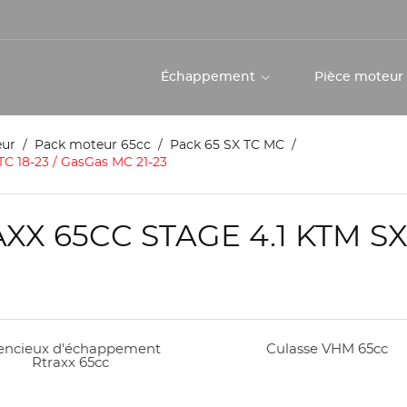
Échappement
Pièce moteu
eur
Pack moteur 65cc
Pack 65 SX TC MC
TC 18-23 / GasGas MC 21-23
 65CC STAGE 4.1 KTM SX, 
lencieux d'échappement
Culasse VHM 65cc
Rtraxx 65cc