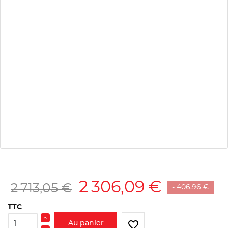
2 306,09 €
2 713,05 €
- 406,96 €
TTC
favorite_border
Au panier