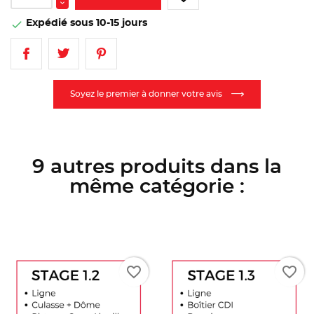
Expédié sous 10-15 jours

Soyez le premier à donner votre avis
9 autres produits dans la
même catégorie :
favorite_border
favorite_border