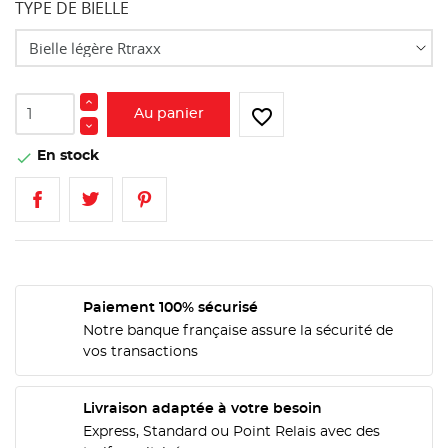
TYPE DE BIELLE
favorite_border
Au panier
En stock

Paiement 100% sécurisé
Notre banque française assure la sécurité de
vos transactions
Livraison adaptée à votre besoin
Express, Standard ou Point Relais avec des
CRÉER UNE LISTE D'ENVIES