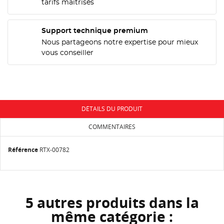
tarifs maitrisés
CONNEXION
NOM DE LA LISTE D'ENVIES
MES LISTES
Vous devez être connecté pour ajouter des produits
Support technique premium
à votre liste d'envies.
Nous partageons notre expertise pour mieux
add_circle_outline
Créer une nouvelle liste
vous conseiller
Annuler
Connexion
Annuler
Créer une liste d'envies
DÉTAILS DU PRODUIT
COMMENTAIRES
Référence
RTX-00782
5 autres produits dans la
même catégorie :