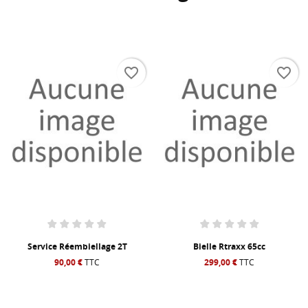
favorite_border
favorite_border
Service Réembiellage 2T
Bielle Rtraxx 65cc
90,00 €
TTC
299,00 €
TTC