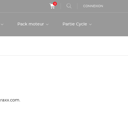
0
CONNEXION
r
Pack moteur
Partie Cycle
traxx.com.