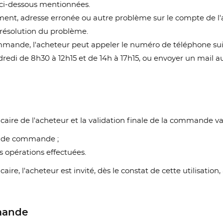
 ci-dessous mentionnées.
nt, adresse erronée ou autre problème sur le compte de l'ac
 résolution du problème.
mmande, l'acheteur peut appeler le numéro de téléphone suivan
ndredi de 8h30 à 12h15 et de 14h à 17h15, ou envoyer un mail a
aire de l'acheteur et la validation finale de la commande va
on de commande ;
s opérations effectuées.
caire, l'acheteur est invité, dès le constat de cette utilisati
ÉER UNE LISTE D'ENVIES
ONNEXION
MODALTITLE))
mmande
M DE LA LISTE D'ENVIES
us devez être connecté pour ajouter des produits à votre liste
S LISTES
confirmMessage))