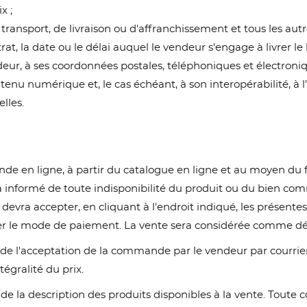
x ;
e transport, de livraison ou d'affranchissement et tous les autr
, la date ou le délai auquel le vendeur s'engage à livrer le b
deur, à ses coordonnées postales, téléphoniques et électronique
ntenu numérique et, le cas échéant, à son interopérabilité, à
lles.
nde en ligne, à partir du catalogue en ligne et au moyen du f
era informé de toute indisponibilité du produit ou du bien c
evra accepter, en cliquant à l'endroit indiqué, les présentes 
lider le mode de paiement. La vente sera considérée comme déf
n de l'acceptation de la commande par le vendeur par courrier
égralité du prix.
 la description des produits disponibles à la vente. Toute co