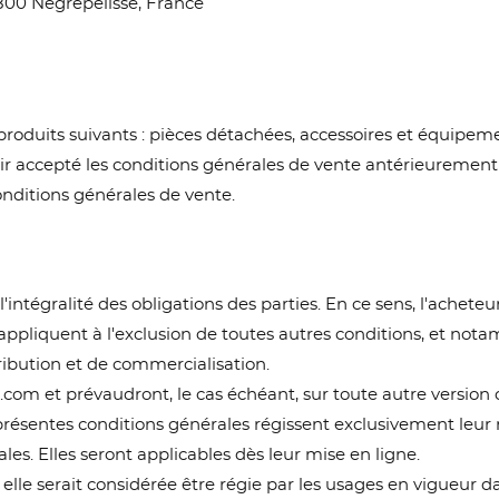
2800 Nègrepelisse, France
produits suivants : pièces détachées, accessoires et équipem
voir accepté les conditions générales de vente antérieuremen
ditions générales de vente.
intégralité des obligations des parties. En ce sens, l'acheteur
appliquent à l'exclusion de toutes autres conditions, et nota
ribution et de commercialisation.
axx.com et prévaudront, le cas échéant, sur toute autre versio
résentes conditions générales régissent exclusivement leur re
es. Elles seront applicables dès leur mise en ligne.
 elle serait considérée être régie par les usages en vigueur d