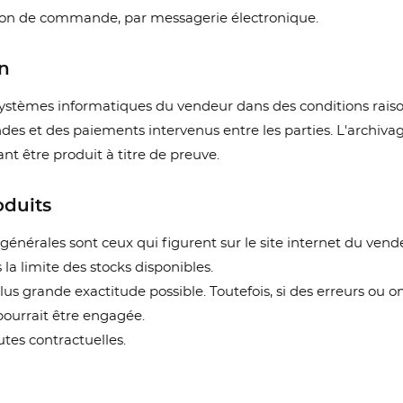
nvies.
tion de commande, par messagerie électronique.
add_circle_outline
Créer une nouvelle lis
((cancelText))
((modalDeleteText))
on
Annuler
Connexion
Annuler
Créer une liste d'envies
s systèmes informatiques du vendeur dans des conditions rai
s et des paiements intervenus entre les parties. L'archiva
nt être produit à titre de preuve.
oduits
s générales sont ceux qui figurent sur le site internet du ve
la limite des stocks disponibles.
plus grande exactitude possible. Toutefois, si des erreurs ou 
pourrait être engagée.
tes contractuelles.