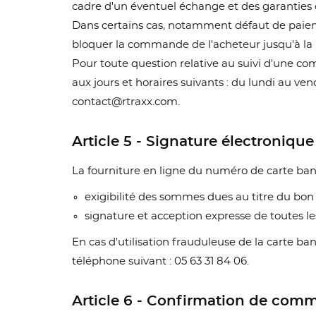
cadre d'un éventuel échange et des garanties
Dans certains cas, notamment défaut de paieme
bloquer la commande de l'acheteur jusqu'à la
Pour toute question relative au suivi d'une co
aux jours et horaires suivants : du lundi au ve
contact@rtraxx.com.
Article 5 - Signature électronique
La fourniture en ligne du numéro de carte banc
exigibilité des sommes dues au titre du b
signature et acception expresse de toutes le
En cas d'utilisation frauduleuse de la carte ban
téléphone suivant : 05 63 31 84 06.
CR
C
((
Article 6 - Confirmation de co
NO
Vo
ME
((