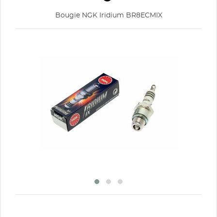
Annuler
Connexion
Annuler
Créer une liste d'envies
Bougie NGK Iridium BR8ECMIX