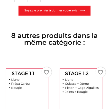
Soyez le premier à donner votre avis
8 autres produits dans la
même catégorie :
favorite_border
favorite_border