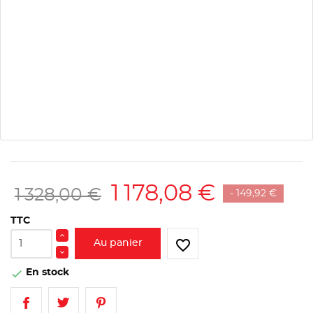
1 178,08 €
1 328,00 €
- 149,92 €
TTC
favorite_border
Au panier
En stock
