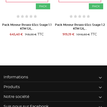
PACK
PACK
Pack Moteur Rtraxx 65cc Stage 1.2
Pack Moteur Rtraxx 65cc Stage
KTM SX,...
2.2 KTM SX,...
TTC
TTC
919,19 €
1 179,84 €
1 046,60 €
1 345,60 €

Informations

Produits

Notre société
Suis nous sur Facebook