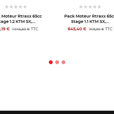
ck Moteur Rtraxx 65cc
Pack Moteur Rtraxx 6
Stage 1.1 KTM SX,...
Stage 2.1 KTM SX,...
45,40 €
1 000,74 €
TTC
T
749,00 €
1 146,60 €