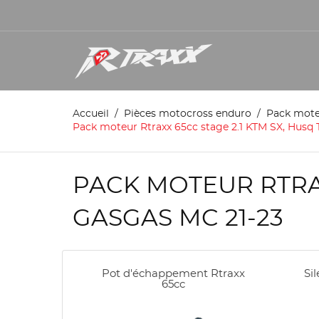
Accueil
Pièces motocross enduro
Pack mot
Pack moteur Rtraxx 65cc stage 2.1 KTM SX, Husq 
PACK MOTEUR RTRAXX
GASGAS MC 21-23
Pot d'échappement Rtraxx
Si
65cc