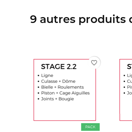
9 autres produits
favorite_border
favorite_border
PACK
PACK