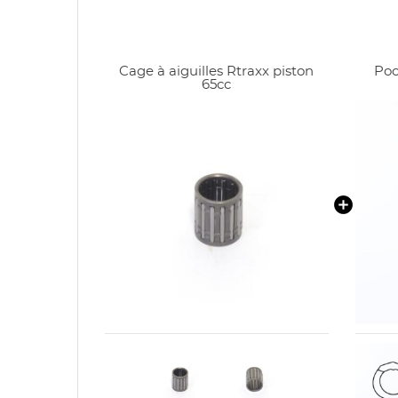
Cage à aiguilles Rtraxx piston
Poc
65cc
CR
C
NO
Vo
ME
d'e