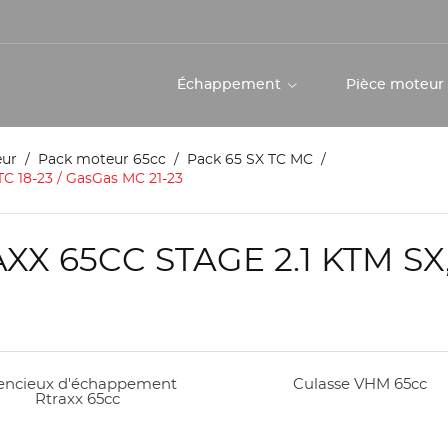
Échappement
Pièce moteu
eur
Pack moteur 65cc
Pack 65 SX TC MC
TC 18-23 / GasGas MC 21-23
 65CC STAGE 2.1 KTM SX, 
lencieux d'échappement
Culasse VHM 65cc
Rtraxx 65cc