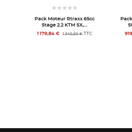
x 65cc
Pack Moteur Rtraxx 65cc
Pa
...
Stage 1.2 KTM SX,...
919,19 €
6
TTC
TTC
€
1 046,60 €