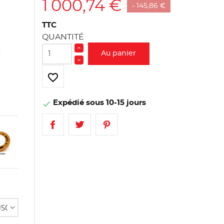
1 000,74 €
- 145,86 €
TTC
QUANTITÉ
Au panier
favorite_border
Expédié sous 10-15 jours
