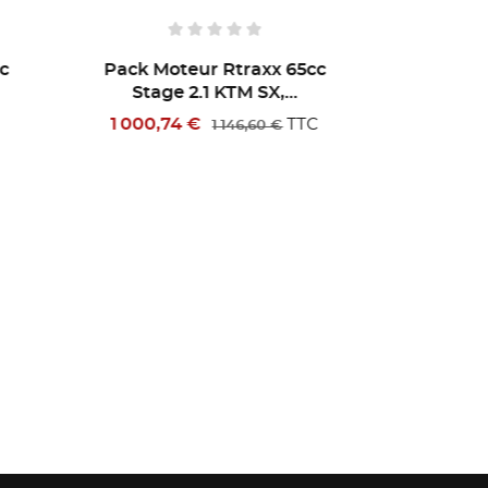
5cc
Pack Moteur Rtraxx 65cc
Pack 
Stage 4.1 KTM SX,...
St
2 306,09 €
1 52
TC
TTC
2 713,05 €