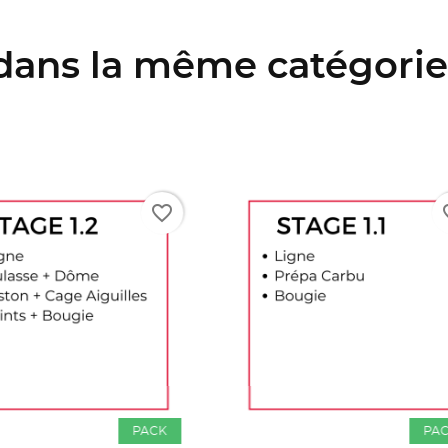
 dans la même catégorie 
favorite_border
PACK
P