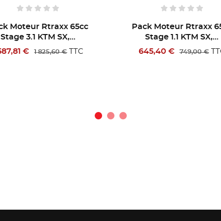
x 65cc
Pack Moteur Rtraxx 65cc
Pa
,...
Stage 1.1 KTM SX,...
645,40 €
1
TTC
TTC
€
749,00 €