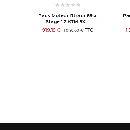
Pack Moteur Rtraxx 65cc
Pack Moteur Rtrax
Stage 1.2 KTM SX,...
Stage 3.1 KTM SX
919,19 €
1 587,81 €
TTC
1 046,60 €
1 825,60 