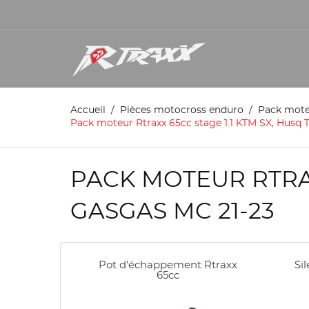
Accueil
Pièces motocross enduro
Pack mot
Pack moteur Rtraxx 65cc stage 1.1 KTM SX, Husq T
PACK MOTEUR RTRAXX
GASGAS MC 21-23
Pot d'échappement Rtraxx
Si
65cc