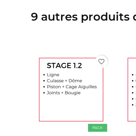
9 autres produits
favorite_border
PACK