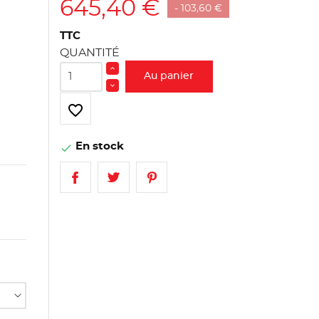
645,40 €
- 103,60 €
TTC
QUANTITÉ
Au panier
favorite_border
En stock
