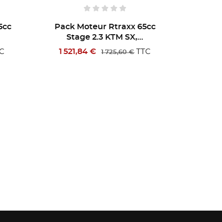
ck Moteur Rtraxx 65cc
Pack Moteur Rtraxx 
Stage 2.3 KTM SX,...
Stage 2.2 KTM SX,..
 521,84 €
1 179,84 €
TTC
T
1 725,60 €
1 345,60 €