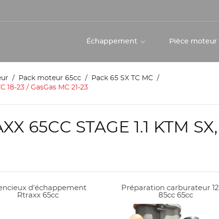
Échappement
Pièce moteu
eur
Pack moteur 65cc
Pack 65 SX TC MC
C 18-23 / GasGas MC 21-23
 65CC STAGE 1.1 KTM SX, 
lencieux d'échappement
Préparation carburateur 1
Rtraxx 65cc
85cc 65cc