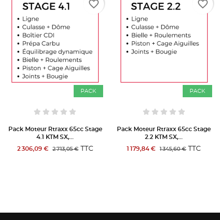
favorite_border
favorite_border
PACK
PACK
Pack Moteur Rtraxx 65cc Stage
Pack Moteur Rtraxx 65cc Stage
4.1 KTM SX,...
2.2 KTM SX,...
TTC
TTC
2 306,09 €
1 179,84 €
2 713,05 €
1 345,60 €