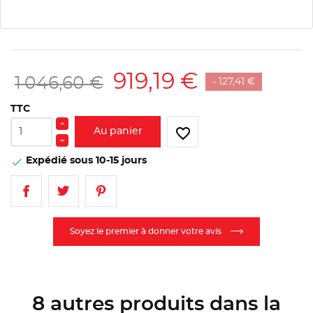
919,19 €
1 046,60 €
- 127,41 €
TTC
favorite_border
Au panier
Expédié sous 10-15 jours

Soyez le premier à donner votre avis
8 autres produits dans la