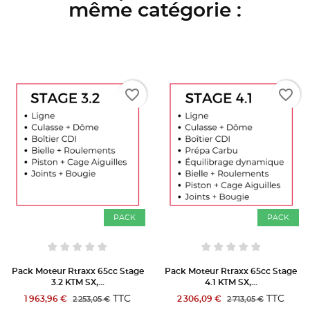
même catégorie :
favorite_border
favorite_border
PACK
PACK
Pack Moteur Rtraxx 65cc Stage
Pack Moteur Rtraxx 65cc Stage
3.2 KTM SX,...
4.1 KTM SX,...
TTC
TTC
1 963,96 €
2 306,09 €
2 253,05 €
2 713,05 €