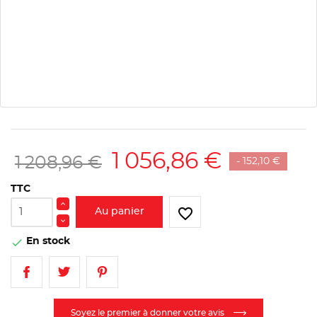
1 056,86 €
1 208,96 €
- 152,10 €
TTC
favorite_border
Au panier
En stock

Soyez le premier à donner votre avis