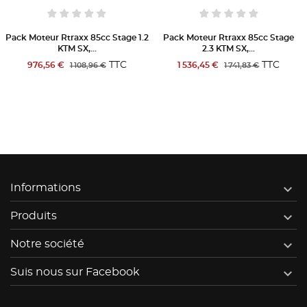
Pack Moteur Rtraxx 85cc Stage 1.2
Pack Moteur Rtraxx 85cc Stage
KTM SX,...
2.3 KTM SX,...
TTC
TTC
976,56 €
1 536,45 €
1 108,96 €
1 741,83 €

Informations

Produits

Notre société

Suis nous sur Facebook