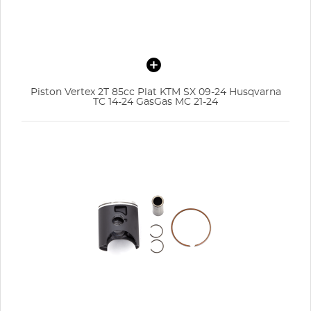
Piston Vertex 2T 85cc Plat KTM SX 09-24 Husqvarna
TC 14-24 GasGas MC 21-24
CRÉER UNE LISTE D'ENVIES
CONNEXION
NOM DE LA LISTE D'ENVIES
MES LISTES
Vous devez être connecté pour ajouter des produits
à votre liste d'envies.
add_circle_outline
Créer une nouvelle liste
Annuler
Connexion