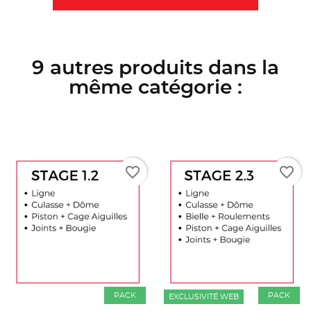
9 autres produits dans la
même catégorie :
favorite_border
favorite_border
PACK
PACK
EXCLUSIVITÉ WEB