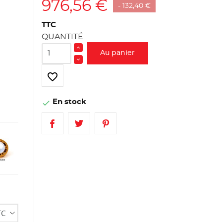
976,56 €
- 132,40 €
TTC
QUANTITÉ
Au panier
favorite_border
En stock
