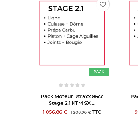
favorite_border
favorite_border
PACK
PACK
x 85cc
Pack Moteur Rtraxx 85cc
Pa
...
Stage 1.2 KTM SX,...
976,56 €
2 
TTC
TTC
€
1 108,96 €