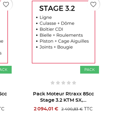
favorite_border
favorite_border
ACK
PACK
5cc
Pack Moteur Rtraxx 85cc
Pack 
Stage 1.1 KTM SX,...
St
631,60 €
1 145
TC
TTC
734,00 €