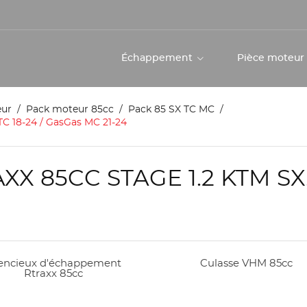
Échappement
Pièce moteu
eur
Pack moteur 85cc
Pack 85 SX TC MC
TC 18-24 / GasGas MC 21-24
 85CC STAGE 1.2 KTM SX, 
lencieux d'échappement
Culasse VHM 85cc
Rtraxx 85cc