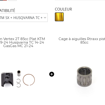
COULEUR
TIBILITÉ
on Vertex 2T 85cc Plat KTM
Cage à aiguilles Rtraxx pis
09-24 Husqvarna TC 14-24
85cc
GasGas MC 21-24