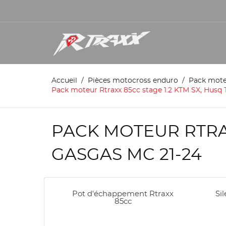
Accueil
Pièces motocross enduro
Pack mot
Pack moteur Rtraxx 85cc stage 1.2 KTM SX, Husq 
PACK MOTEUR RTRAXX
GASGAS MC 21-24
Pot d'échappement Rtraxx
Si
85cc