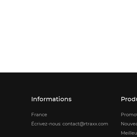
Informations
Prod
France
Promot
Écrivez-nous: contact@rtraxx.com
Nouvea
Meilleu