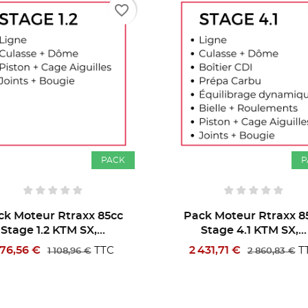
favorite_border
PACK
P
ck Moteur Rtraxx 85cc
Pack Moteur Rtraxx 8
Stage 4.1 KTM SX,...
Stage 3.2 KTM SX,...
431,71 €
2 094,01 €
TTC
T
2 860,83 €
2 400,83 €