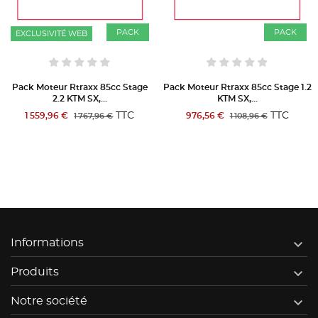
PACK
PACK
Pack Moteur Rtraxx 85cc Stage 1.2
Pack Moteur Rtraxx 85cc Stage 2.1
KTM SX,...
KTM SX,...
TTC
TTC
976,56 €
1 056,86 €
1 108,96 €
1 208,96 €

Informations

Produits

Notre société