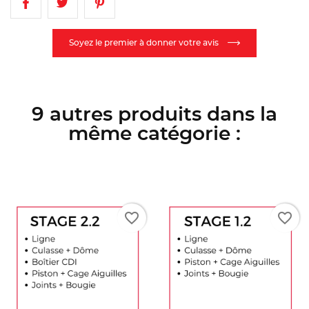
Soyez le premier à donner votre avis
9 autres produits dans la
même catégorie :
favorite_border
favorite_border