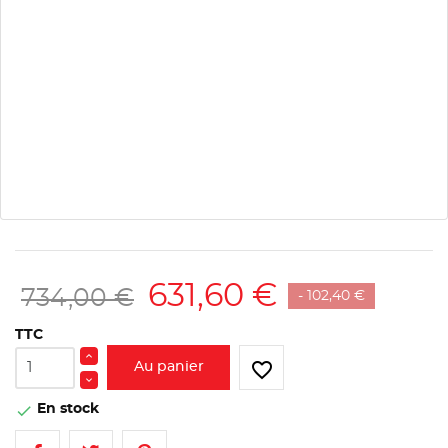
631,60 €
734,00 €
- 102,40 €
TTC
favorite_border
Au panier
En stock
