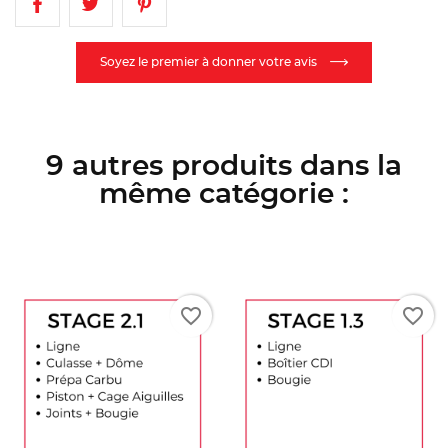
Soyez le premier à donner votre avis
9 autres produits dans la
même catégorie :
orite_border
favorite_border
favori