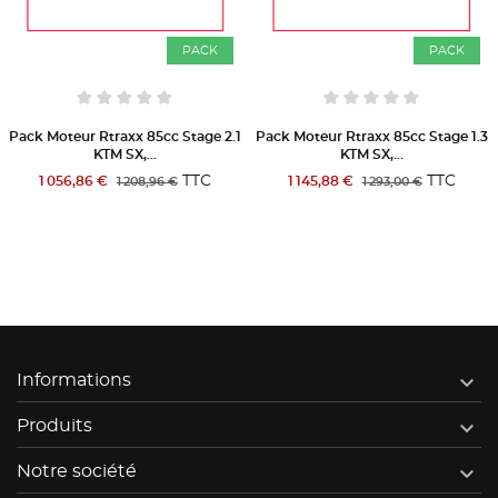
CK
PACK
PAC
ge 2.1
Pack Moteur Rtraxx 85cc Stage 1.3
Pack Moteur Rtraxx 85cc St
KTM SX,...
3.2 KTM SX,...
C
TTC
TT
1 145,88 €
2 094,01 €
1 293,00 €
2 400,83 €

Informations

Produits

Notre société