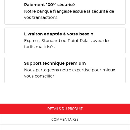
Paiement 100% sécurisé
Notre banque française assure la sécurité de
vos transactions
CRÉER UNE LISTE D'ENVIES
CONNEXION
Livraison adaptée à votre besoin
NOM DE LA LISTE D'ENVIES
MES LISTES
Vous devez être connecté pour ajouter des produits
Express, Standard ou Point Relais avec des
à votre liste d'envies.
tarifs maitrisés
add_circle_outline
Créer une nouvelle liste
Support technique premium
Annuler
Connexion
Annuler
Créer une liste d'envies
Nous partageons notre expertise pour mieux
vous conseiller
DÉTAILS DU PRODUIT
COMMENTAIRES