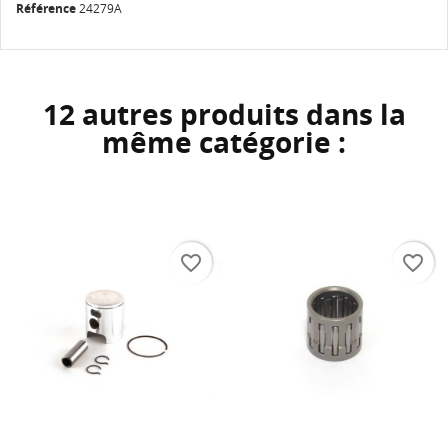
Référence
24279A
12 autres produits dans la
même catégorie :
favorite_border
favorite_border