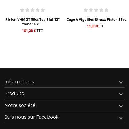
Piston VHM 2T 85cc Top Flat 12°
Cage À Aiguilles Rtraxx Piston 85cc
Yamaha YZ...
15,00 €
TTC
161,28 €
TTC

Informations

Produits

Notre société

Suis nous sur Facebook