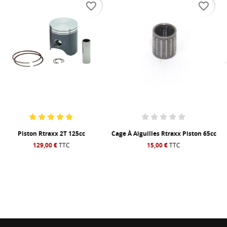
favorite_border
favorite_border
Cage À Aiguilles Rtraxx Piston 65cc
Piston Rtraxx 2T 250cc
15,00 €
TTC
165,00 €
TTC