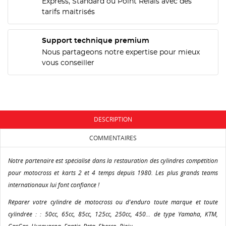
NOM DE LA LISTE D'ENVIES
Express, Standard ou Point Relais avec des
MES LISTES
Vous devez être connecté pour ajouter des produits
tarifs maitrisés
à votre liste d'envies.
add_circle_outline
Créer une nouvelle liste
Support technique premium
Annuler
Connexion
Nous partageons notre expertise pour mieux
Annuler
Créer une liste d'envies
vous conseiller
DESCRIPTION
COMMENTAIRES
Notre partenaire est spécialisé dans la restauration des cylindres compétition
pour motocross et karts 2 et 4 temps depuis 1980. Les plus grands teams
internationaux lui font confiance !
Réparer votre cylindre de motocross ou d'enduro toute marque et toute
cylindrée : : 50cc, 65cc, 85cc, 125cc, 250cc, 450... de type Yamaha, KTM,