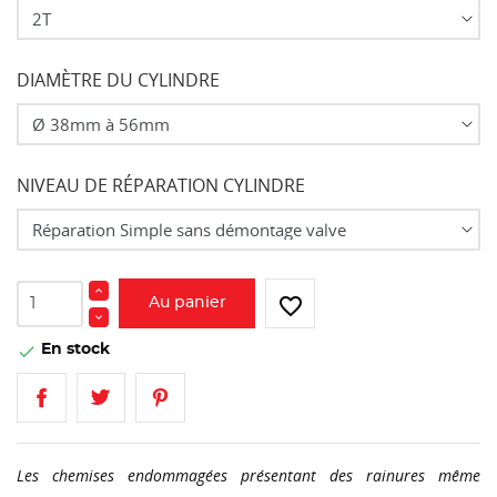
DIAMÈTRE DU CYLINDRE
NIVEAU DE RÉPARATION CYLINDRE
favorite_border
Au panier
En stock

Les chemises endommagées présentant des rainures même