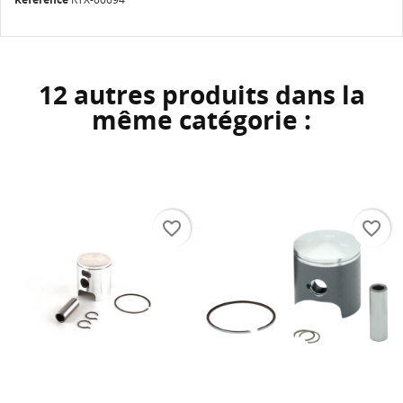
12 autres produits dans la
même catégorie :
favorite_border
favorite_border