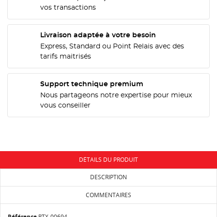
vos transactions
CRÉER UNE LISTE D'ENVIES
Livraison adaptée à votre besoin
CONNEXION
Express, Standard ou Point Relais avec des
tarifs maitrisés
NOM DE LA LISTE D'ENVIES
MES LISTES
Vous devez être connecté pour ajouter des produits
à votre liste d'envies.
Support technique premium
add_circle_outline
Créer une nouvelle liste
Nous partageons notre expertise pour mieux
Annuler
Connexion
vous conseiller
Annuler
Créer une liste d'envies
DÉTAILS DU PRODUIT
DESCRIPTION
COMMENTAIRES
Référence
RTX-00694