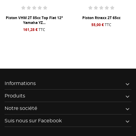
Piston VHM 2T 85cc Top Flat 12°
Piston Rtraxx 2T 65cc
Yamaha YZ...
55,00 €
TTC
161,28 €
TTC

Informations

Produits

Notre société

Suis nous sur Facebook