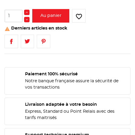
favorite_border
Au panier
Derniers articles en stock

Paiement 100% sécurisé
Notre banque française assure la sécurité de
vos transactions
Livraison adaptée à votre besoin
Express, Standard ou Point Relais avec des
tarifs maitrisés
CRÉER UNE LISTE D'ENVIES
CONNEXION
Support technique premium