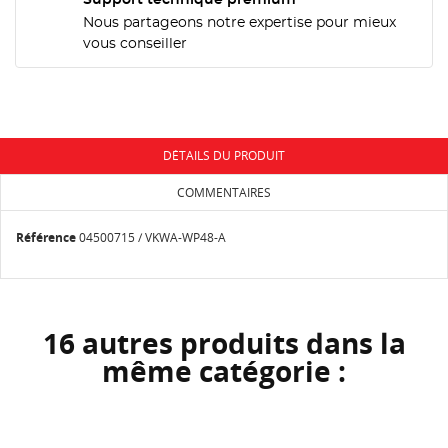
NOM DE LA LISTE D'ENVIES
MES LISTES
Nous partageons notre expertise pour mieux
Vous devez être connecté pour ajouter des produits
à votre liste d'envies.
vous conseiller
add_circle_outline
Créer une nouvelle liste
Annuler
Connexion
Annuler
Créer une liste d'envies
DÉTAILS DU PRODUIT
COMMENTAIRES
Référence
04500715 / VKWA-WP48-A
16 autres produits dans la
même catégorie :