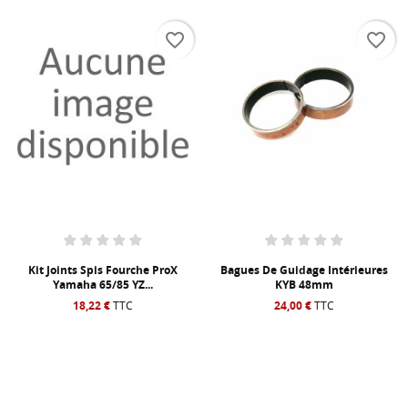
favorite_border
favorite_border
Kit Joints Spis Fourche ProX
Bagues De Guidage Intérieures
Yamaha 65/85 YZ...
KYB 48mm
18,22 €
TTC
24,00 €
TTC