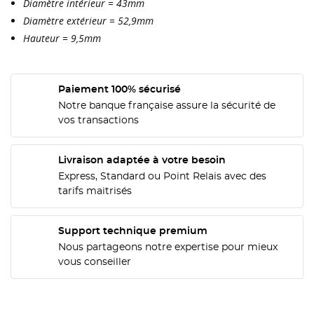
Diamètre intérieur = 43mm
Diamètre extérieur = 52,9mm
Hauteur = 9,5mm
Paiement 100% sécurisé
CRÉER UNE LISTE D'ENVIES
Notre banque française assure la sécurité de
CONNEXION
vos transactions
NOM DE LA LISTE D'ENVIES
MES LISTES
Vous devez être connecté pour ajouter des produits
à votre liste d'envies.
Livraison adaptée à votre besoin
Express, Standard ou Point Relais avec des
add_circle_outline
Créer une nouvelle liste
tarifs maitrisés
Annuler
Connexion
Annuler
Créer une liste d'envies
Support technique premium
Nous partageons notre expertise pour mieux
vous conseiller