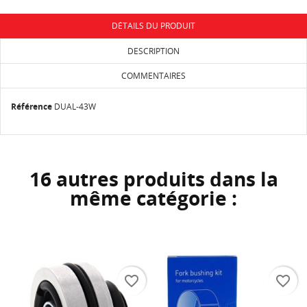
DÉTAILS DU PRODUIT
DESCRIPTION
COMMENTAIRES
Référence
DUAL-43W
16 autres produits dans la
même catégorie :
favorite_border
favorite_border