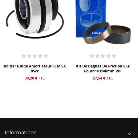
tier Guide Amortisseur KTM SX
Kit De Bagues De Friction SKF
Ki
85cc
Fourche Ø48mm WP
34,20 €
TTC
27,54 €
TTC

Informations