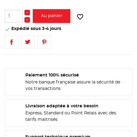
favorite_border
Au panier
Expédié sous 3-4 jours

Paiement 100% sécurisé
Notre banque française assure la sécurité de
vos transactions
Livraison adaptée à votre besoin
Express, Standard ou Point Relais avec des
tarifs maitrisés
CRÉER UNE LISTE D'ENVIES
CONNEXION
Support technique premium