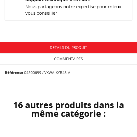
NOM DE LA LISTE D'ENVIES
MES LISTES
Nous partageons notre expertise pour mieux
Vous devez être connecté pour ajouter des produits
à votre liste d'envies.
vous conseiller
add_circle_outline
Créer une nouvelle liste
Annuler
Connexion
Annuler
Créer une liste d'envies
DÉTAILS DU PRODUIT
COMMENTAIRES
Référence
04500699 / VKWA-KYB48-A
16 autres produits dans la
même catégorie :