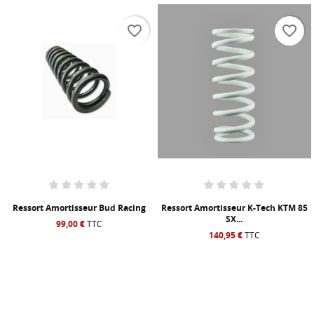
favorite_border
favorite_border
Ressort Amortisseur Bud Racing
Ressort Amortisseur K-Tech KTM 85
SX...
99,00 €
TTC
140,95 €
TTC