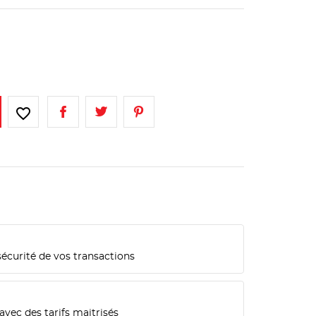
favorite_border
sécurité de vos transactions
n
avec des tarifs maitrisés