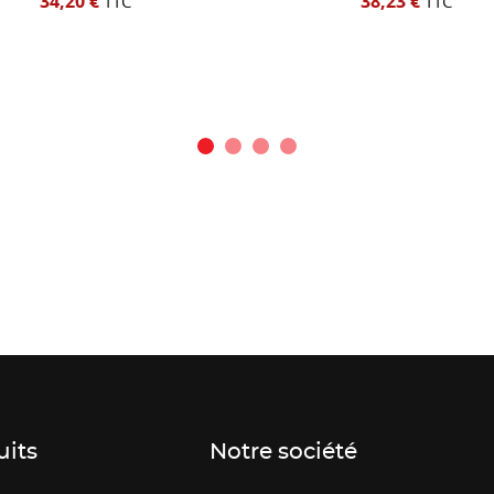
34,20 €
38,23 €
TTC
TTC
uits
Notre société