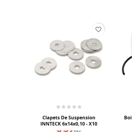
NO
Vo
ME
d'e
favorite_border
favorite_border
 AER43
Clapets De Suspension
Boi
..
INNTECK 6x14x0,10 - X10