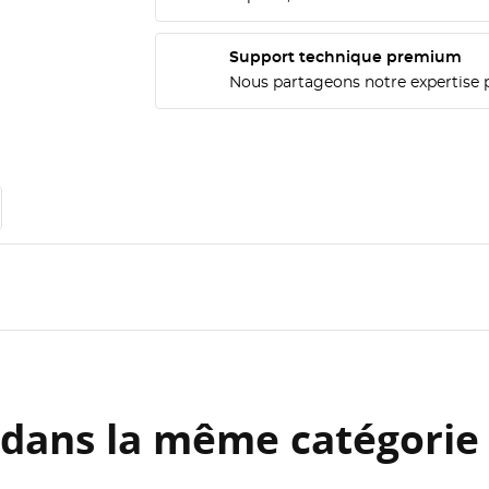
Support technique premium
Nous partageons notre expertise 
 dans la même catégorie 
ÉER UNE LISTE D'ENVIES
ONNEXION