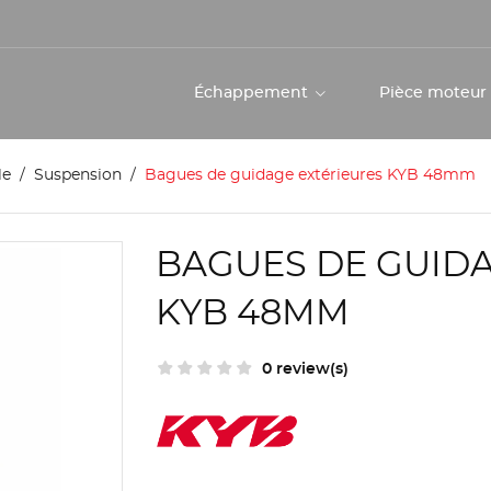
Échappement
Pièce moteu
le
Suspension
Bagues de guidage extérieures KYB 48mm
BAGUES DE GUIDA
KYB 48MM
0 review(s)