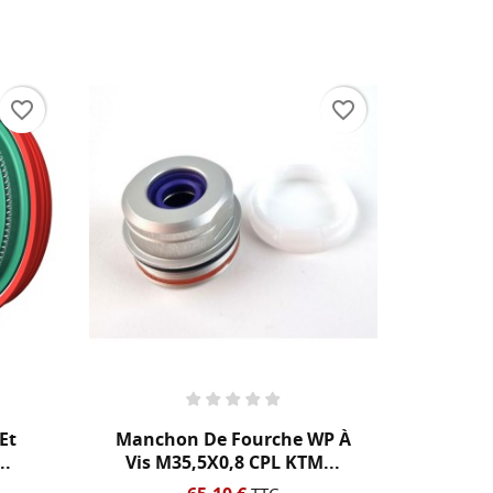
te
favorite_border
favorite_border
Kit Jo
Et
Manchon De Fourche WP À
Ya
..
Vis M35,5X0,8 CPL KTM...