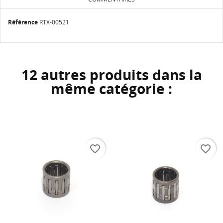
Référence
RTX-00521
12 autres produits dans la
même catégorie :
favorite_border
favorite_border