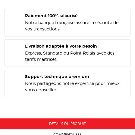
Paiement 100% sécurisé
Notre banque française assure la sécurité de
CRÉER UNE LISTE D'ENVIES
vos transactions
CONNEXION
NOM DE LA LISTE D'ENVIES
MES LISTES
Vous devez être connecté pour ajouter des produits
Livraison adaptée à votre besoin
à votre liste d'envies.
Express, Standard ou Point Relais avec des
add_circle_outline
tarifs maitrisés
Créer une nouvelle liste
Annuler
Connexion
Annuler
Créer une liste d'envies
Support technique premium
Nous partageons notre expertise pour mieux
vous conseiller
DÉTAILS DU PRODUIT
COMMENTAIRES