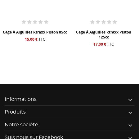
Cage À Aiguilles Rtraxx Piston 85cc
Cage À Aiguilles Rtraxx Piston
125cc
15,00 €
TTC
17,00 €
TTC

Informations

Produits

Notre société

Suis nous sur Facebook