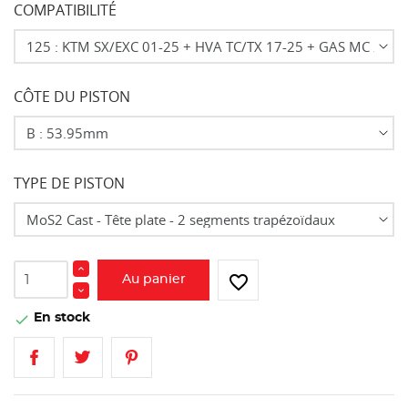
COMPATIBILITÉ
CÔTE DU PISTON
TYPE DE PISTON
favorite_border
Au panier
En stock
