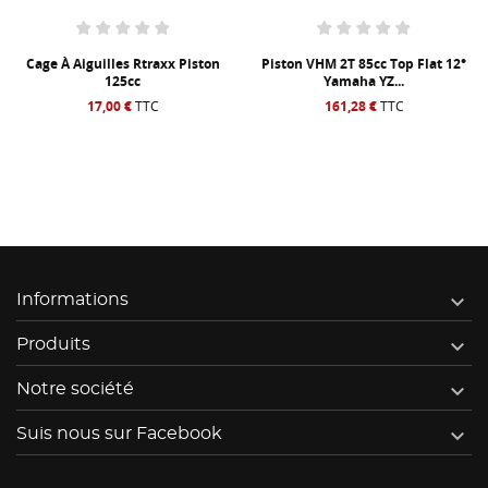
Cage À Aiguilles Rtraxx Piston
Piston VHM 2T 85cc Top Flat 12°
125cc
Yamaha YZ...
17,00 €
TTC
161,28 €
TTC

Informations

Produits

Notre société

Suis nous sur Facebook