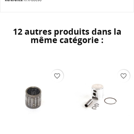
12 autres produits dans la
même catégorie :
favorite_border
favorite_border