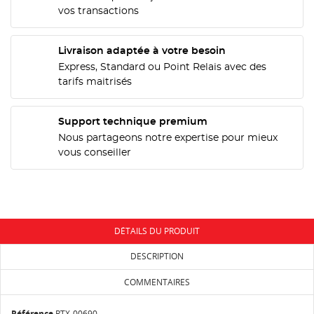
vos transactions
CRÉER UNE LISTE D'ENVIES
Livraison adaptée à votre besoin
CONNEXION
Express, Standard ou Point Relais avec des
tarifs maitrisés
NOM DE LA LISTE D'ENVIES
MES LISTES
Vous devez être connecté pour ajouter des produits
à votre liste d'envies.
Support technique premium
add_circle_outline
Créer une nouvelle liste
Nous partageons notre expertise pour mieux
Annuler
Connexion
vous conseiller
Annuler
Créer une liste d'envies
DÉTAILS DU PRODUIT
DESCRIPTION
COMMENTAIRES
Référence
RTX-00690