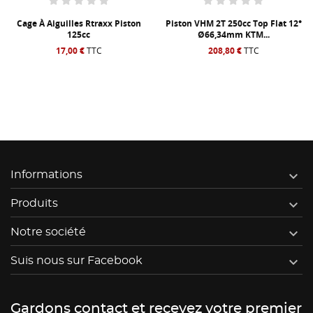
Cage À Aiguilles Rtraxx Piston
Piston VHM 2T 250cc Top Flat 12°
125cc
Ø66,34mm KTM...
17,00 €
TTC
208,80 €
TTC

Informations

Produits

Notre société

Suis nous sur Facebook
Gardons contact et recevez votre premier