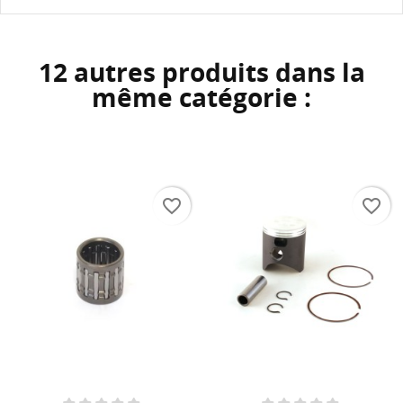
12 autres produits dans la
même catégorie :
favorite_border
favorite_border