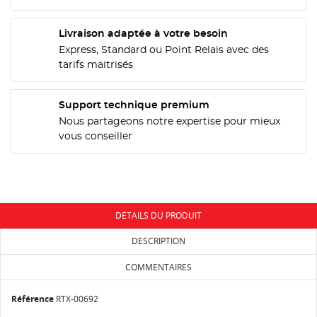
Livraison adaptée à votre besoin
CRÉER UNE LISTE D'ENVIES
CONNEXION
Express, Standard ou Point Relais avec des
tarifs maitrisés
NOM DE LA LISTE D'ENVIES
MES LISTES
Vous devez être connecté pour ajouter des produits
à votre liste d'envies.
Support technique premium
add_circle_outline
Créer une nouvelle liste
Nous partageons notre expertise pour mieux
vous conseiller
Annuler
Connexion
Annuler
Créer une liste d'envies
DÉTAILS DU PRODUIT
DESCRIPTION
COMMENTAIRES
Référence
RTX-00692