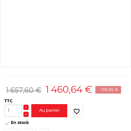
1 460,64 €
1 657,60 €
- 196,96 €
TTC
favorite_border
Au panier
En stock
