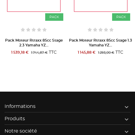
PACK
PACK
Pack Moteur Rtraxx 85cc Stage
Pack Moteur Rtraxx 85cc Stage 1.3
2.3 Yamaha YZ...
Yamaha YZ...
TTC
TTC
1 539,18 €
1 145,88 €
1 744,87 €
1 293,00 €

Informations

Produits

Notre société