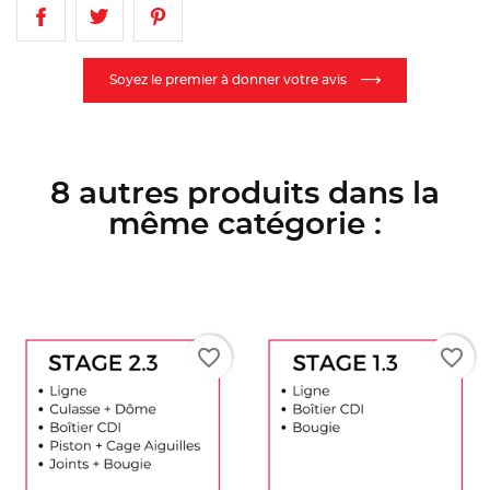
Soyez le premier à donner votre avis
8 autres produits dans la
même catégorie :
favorite_border
favorite_border