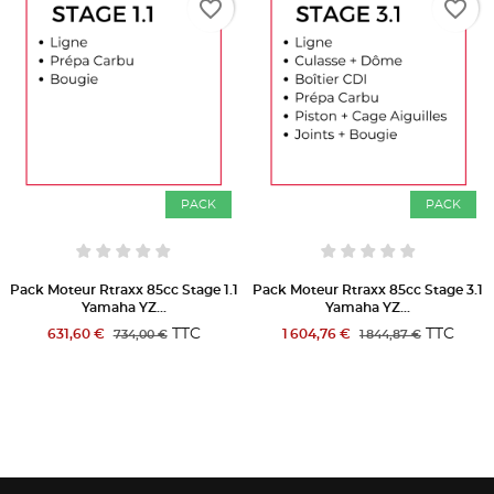
favorite_border
favorite_border
PACK
PACK
Pack Moteur Rtraxx 85cc Stage 1.1
Pack Moteur Rtraxx 85cc Stage 3.1
Yamaha YZ...
Yamaha YZ...
TTC
TTC
631,60 €
1 604,76 €
734,00 €
1 844,87 €