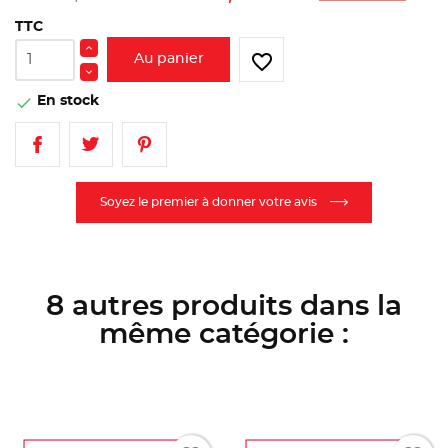
TTC
favorite_border
Au panier
En stock

Soyez le premier à donner votre avis
8 autres produits dans la
même catégorie :