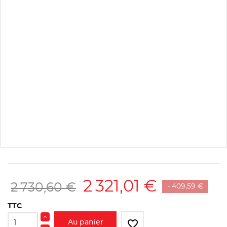
2 321,01 €
2 730,60 €
- 409,59 €
TTC
favorite_border
Au panier