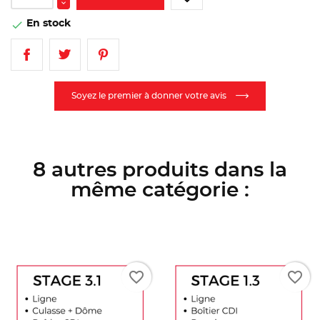
En stock

Soyez le premier à donner votre avis
8 autres produits dans la
même catégorie :
favorite_border
favorite_border