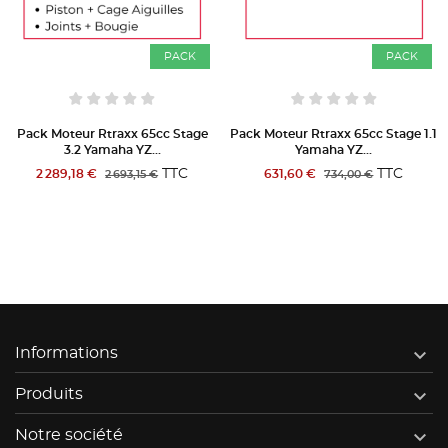
PACK
PACK
Pack Moteur Rtraxx 65cc Stage
Pack Moteur Rtraxx 65cc Stage 1.1
3.2 Yamaha YZ...
Yamaha YZ...
TTC
TTC
2 289,18 €
631,60 €
2 693,15 €
734,00 €

Informations

Produits

Notre société