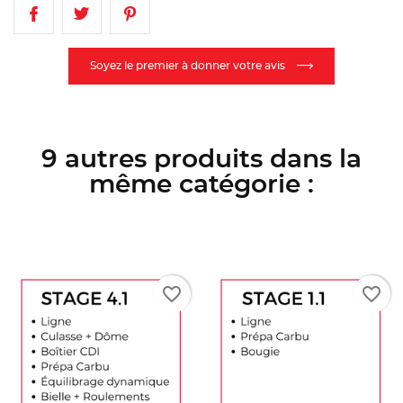
Soyez le premier à donner votre avis
9 autres produits dans la
même catégorie :
favorite_border
favorite_border