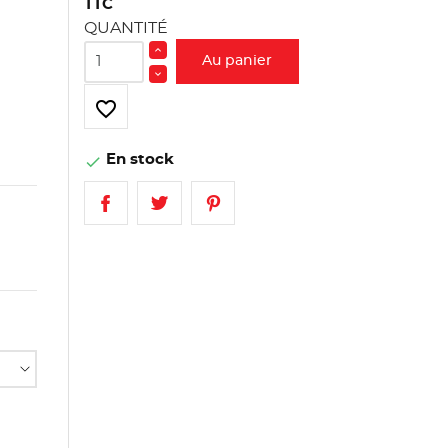
TTC
QUANTITÉ
Au panier
favorite_border
En stock
