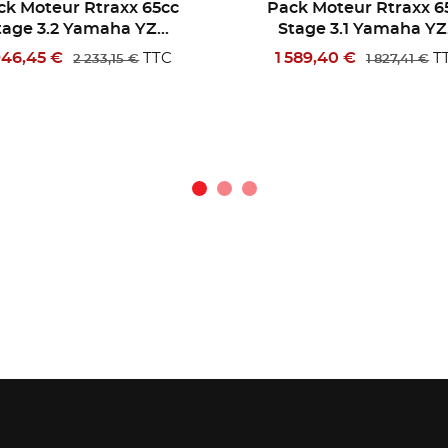
ck Moteur Rtraxx 65cc
Pack Moteur Rtraxx 6
tage 3.1 Yamaha YZ...
Stage 3.2 Yamaha YZ.
589,40 €
2 289,18 €
TTC
T
1 827,41 €
2 693,15 €