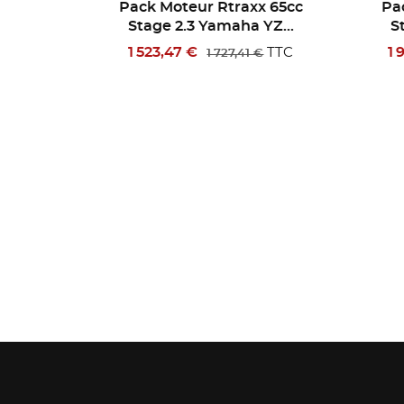
x 65cc
Pack Moteur Rtraxx 65cc
Pa
YZ...
Stage 3.2 Yamaha YZ...
S
1 946,45 €
1 
TTC
TTC
€
2 233,15 €