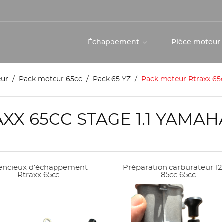
Échappement
Pièce moteu
eur
Pack moteur 65cc
Pack 65 YZ
Pack moteur Rtraxx 65c
X 65CC STAGE 1.1 YAMAHA
lencieux d'échappement
Préparation carburateur 1
Rtraxx 65cc
85cc 65cc