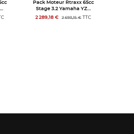
5cc
Pack Moteur Rtraxx 65cc
Pack 
..
Stage 1.3 Yamaha YZ...
Stag
1 136,68 €
948
TC
TTC
1 283,00 €