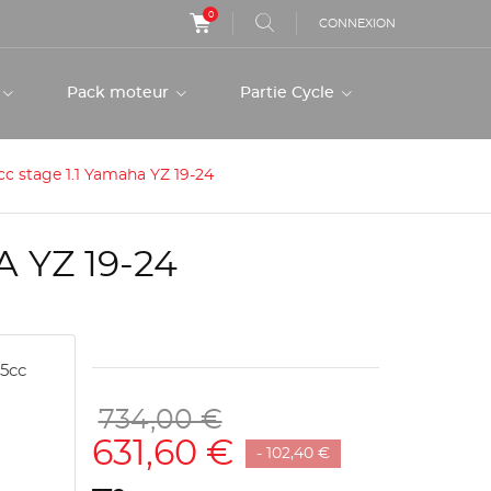
0
CONNEXION
r
Pack moteur
Partie Cycle
c stage 1.1 Yamaha YZ 19-24
 YZ 19-24
25cc
734,00 €
631,60 €
- 102,40 €