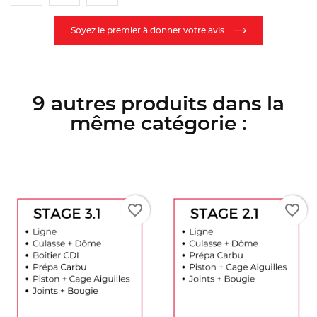
Soyez le premier à donner votre avis
9 autres produits dans la
même catégorie :
orite_border
favorite_border
favori