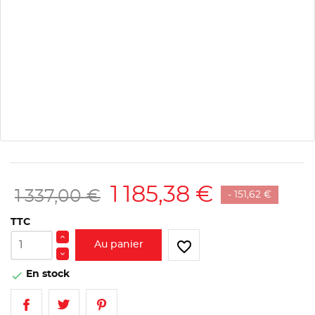
1 185,38 €
1 337,00 €
- 151,62 €
TTC
favorite_border
Au panier
En stock
