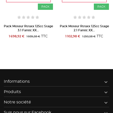
CK
PACK
PAC
tage
Pack Moteur Rtraxx 125cc Stage
Pack Moteur Rtraxx 125cc S
2.1 Fantic XX...
3.2 Fantic XX...
C
TTC
TT
1 102,98 €
2 093,73 €
1 250,58 €
2 400,98 €

Informations

Produits

Notre société
Suis nous sur Facebook