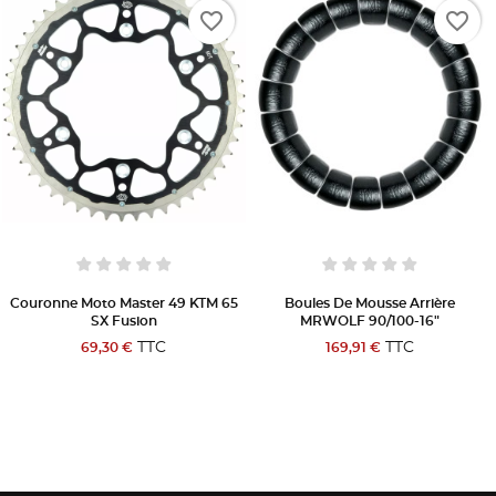
favorite_border
favorite_border
Couronne Moto Master 49 KTM 65
Boules De Mousse Arrière
SX Fusion
MRWOLF 90/100-16"
TTC
TTC
69,30 €
169,91 €