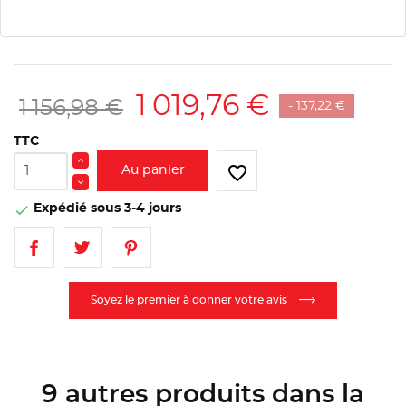
1 019,76 €
1 156,98 €
- 137,22 €
TTC
favorite_border
Au panier
Expédié sous 3-4 jours

Soyez le premier à donner votre avis
9 autres produits dans la