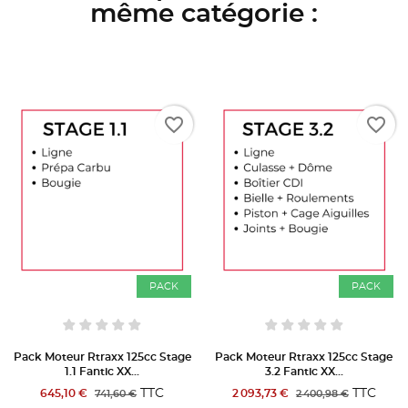
même catégorie :
favorite_border
favorite_border
PACK
PACK
Pack Moteur Rtraxx 125cc Stage
Pack Moteur Rtraxx 125cc Stage
1.1 Fantic XX...
3.2 Fantic XX...
TTC
TTC
645,10 €
2 093,73 €
741,60 €
2 400,98 €