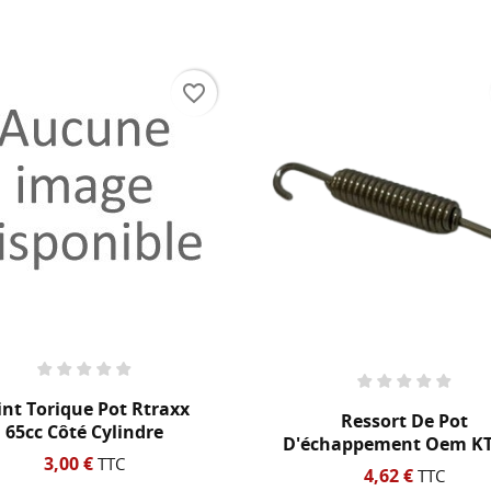
M DE LA LISTE D'ENVIES
us devez être connecté pour ajouter des produits à votre liste
S LISTES
nvies.
add_circle_outline
Créer une nouvelle lis
favorite_border
Annuler
Connexion
Annuler
Créer une liste d'envies
int Torique Pot Rtraxx
Ressort De Pot
65cc Côté Cylindre
D'échappement Oem KT
3,00 €
TTC
4,62 €
TTC