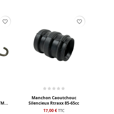
te
favorite_border
favorite_border
Manchon Caoutchouc
Tube D
M...
Silencieux Rtraxx 85-65cc
17,00 €
TTC