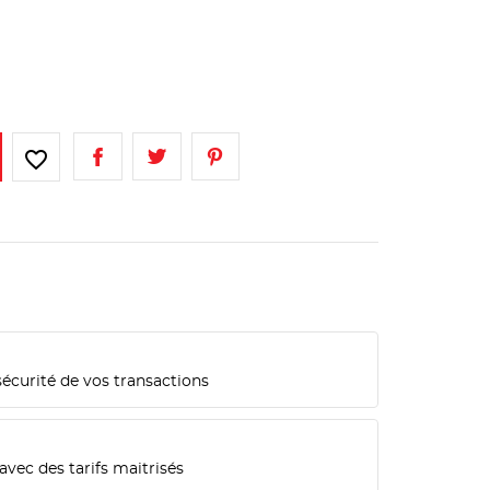
favorite_border
sécurité de vos transactions
n
avec des tarifs maitrisés