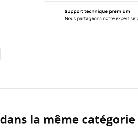
Support technique premium
Nous partageons notre expertise 
 dans la même catégorie 
ÉER UNE LISTE D'ENVIES
ONNEXION