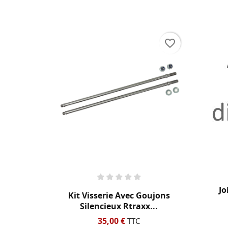
NO
Vo
ME
d'e
favorite_border
favorite_border
Jo
r Patte
Kit Visserie Avec Goujons
.
Silencieux Rtraxx...
35,00 €
TTC