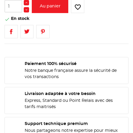
favorite_border
Au panier
En stock

Paiement 100% sécurisé
Notre banque française assure la sécurité de
vos transactions
Livraison adaptée à votre besoin
Express, Standard ou Point Relais avec des
tarifs maitrisés
CRÉER UNE LISTE D'ENVIES
CONNEXION
Support technique premium
Nous partageons notre expertise pour mieux