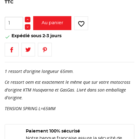
TTC
favorite_border
Au panier
Expédié sous 2-3 jours

1 ressort d'origine longueur 65mm.
Ce ressort oem est exactement le même que sur votre motocross
d'origine KTM Husqvarna et GasGas. Livré dans son emballage
d'origine.
TENSION SPRING L=65MM
Paiement 100% sécurisé
Notre banque française assure la sécurité de