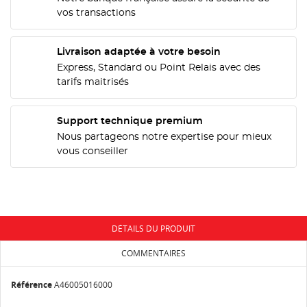
vos transactions
CRÉER UNE LISTE D'ENVIES
CONNEXION
Livraison adaptée à votre besoin
Express, Standard ou Point Relais avec des
NOM DE LA LISTE D'ENVIES
MES LISTES
Vous devez être connecté pour ajouter des produits
tarifs maitrisés
à votre liste d'envies.
add_circle_outline
Créer une nouvelle liste
Support technique premium
Annuler
Connexion
Nous partageons notre expertise pour mieux
Annuler
Créer une liste d'envies
vous conseiller
DÉTAILS DU PRODUIT
COMMENTAIRES
Référence
A46005016000