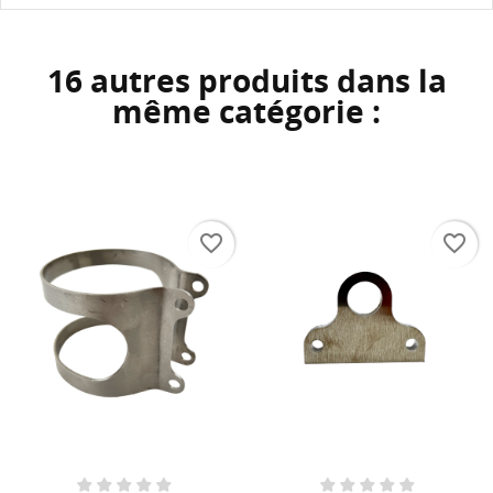
16 autres produits dans la
même catégorie :
favorite_border
favorite_border