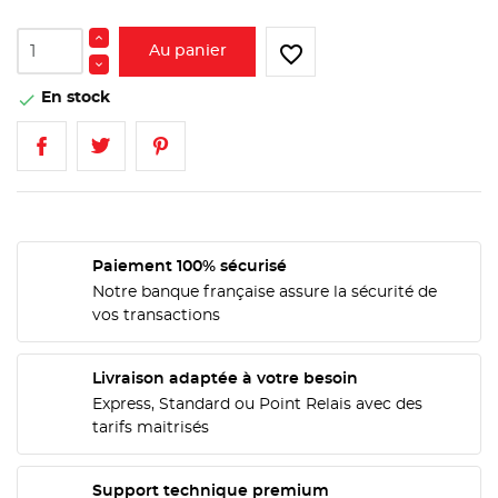
favorite_border
Au panier
En stock

Paiement 100% sécurisé
Notre banque française assure la sécurité de
vos transactions
Livraison adaptée à votre besoin
Express, Standard ou Point Relais avec des
tarifs maitrisés
CRÉER UNE LISTE D'ENVIES
CONNEXION
Support technique premium