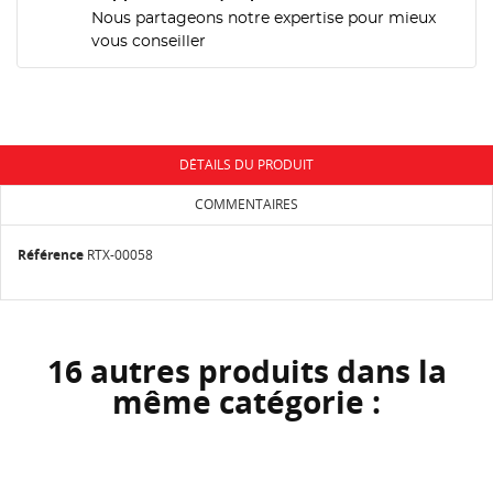
NOM DE LA LISTE D'ENVIES
Nous partageons notre expertise pour mieux
MES LISTES
Vous devez être connecté pour ajouter des produits
vous conseiller
à votre liste d'envies.
add_circle_outline
Créer une nouvelle liste
Annuler
Connexion
Annuler
Créer une liste d'envies
DÉTAILS DU PRODUIT
COMMENTAIRES
Référence
RTX-00058
16 autres produits dans la
même catégorie :