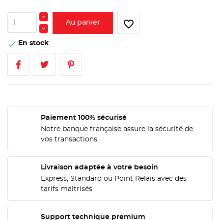
favorite_border
Au panier
En stock

Paiement 100% sécurisé
Notre banque française assure la sécurité de
vos transactions
Livraison adaptée à votre besoin
Express, Standard ou Point Relais avec des
tarifs maitrisés
CRÉER UNE LISTE D'ENVIES
CONNEXION
Support technique premium