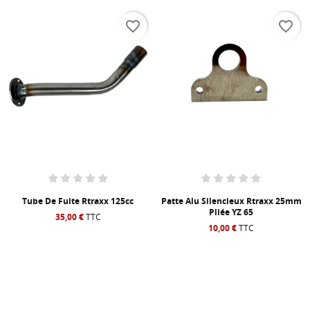
favorite_border
favorite_border
Tube De Fuite Rtraxx 125cc
Patte Alu Silencieux Rtraxx 25mm
Pliée YZ 65
35,00 €
TTC
10,00 €
TTC