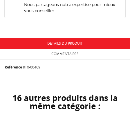
NOM DE LA LISTE D'ENVIES
Nous partageons notre expertise pour mieux
MES LISTES
Vous devez être connecté pour ajouter des produits
vous conseiller
à votre liste d'envies.
add_circle_outline
Créer une nouvelle liste
Annuler
Connexion
Annuler
Créer une liste d'envies
DÉTAILS DU PRODUIT
COMMENTAIRES
Référence
RTX-00469
16 autres produits dans la
même catégorie :