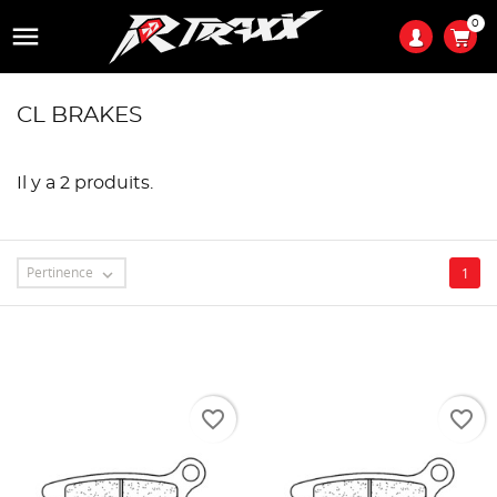
0

CL BRAKES
Il y a 2 produits.
Pertinence
1

favorite_border
favorite_border