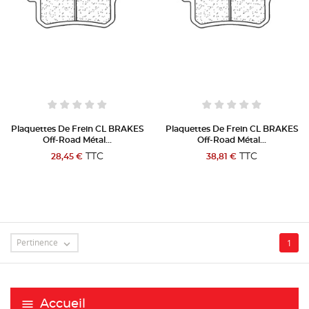
Plaquettes De Frein CL BRAKES
Plaquettes De Frein CL BRAKES
Off-Road Métal...
Off-Road Métal...
TTC
TTC
28,45 €
38,81 €
CRÉER UNE LISTE D'ENVIES
Pertinence
1

CONNEXION
((MODALTITLE))
NOM DE LA LISTE D'ENVIES
MES LISTES
Vous devez être connecté pour ajouter des produits
((confirmMessage))
à votre liste d'envies.
Accueil