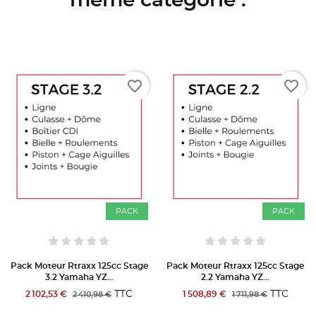
même catégorie :
favorite_border
favorite_border
PACK
PACK
Pack Moteur Rtraxx 125cc Stage
Pack Moteur Rtraxx 125cc Stage
3.2 Yamaha YZ...
2.2 Yamaha YZ...
TTC
TTC
2 102,53 €
1 508,89 €
2 410,98 €
1 711,98 €