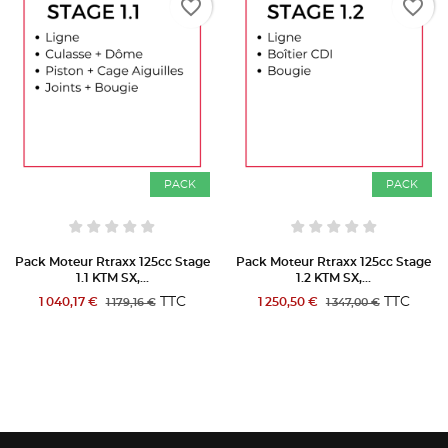
favorite_border
favorite_border
PACK
PACK
Pack Moteur Rtraxx 125cc Stage
Pack Moteur Rtraxx 125cc Stage
1.1 KTM SX,...
1.2 KTM SX,...
TTC
TTC
1 040,17 €
1 250,50 €
1 179,16 €
1 347,00 €