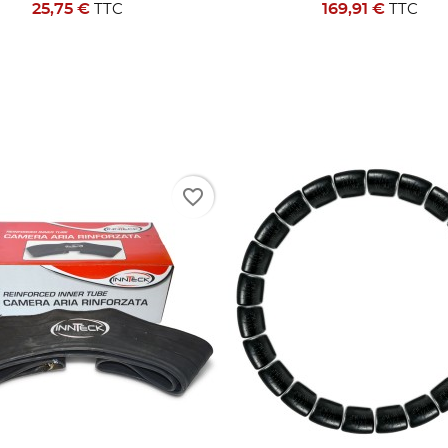
25,75 €
169,91 €
TTC
TTC
favorite_border
ÉER UNE LISTE D'ENVIES
ONNEXION
MODALTITLE))