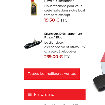
Power 1 Compétition...
Nous stockons pour vous
cette huile dans notre local
tempéré exampt
d'humidité. Cette huile
19,50 €
TTC
n'est pas adaptée à un
système de lubrification
automatique La
Silencieux D'échappement
lubrification de votre
Rtraxx 125cc
moteur sera...
Le silencieux
d’échappement Rtraxx 125
cc a été développé en
France pour répondre aux
239,00 €
TTC
besoins des pilotes de
motocross et d’enduro les
plus exigeants. Son objectif
Toutes les meilleures ventes
: offrir un gain de
performances,...
En promo
CR
C
((