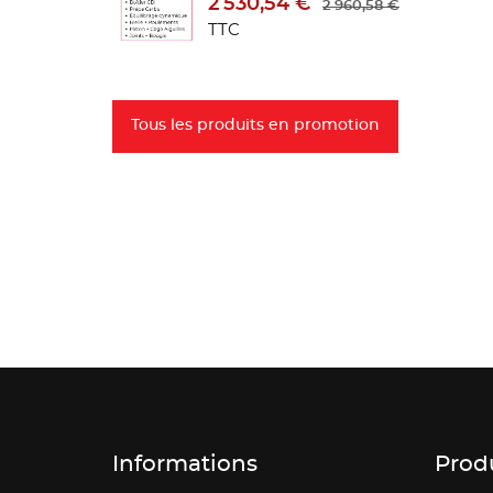
2 530,54 €
2 960,58 €
TTC
Tous les produits en promotion
Informations
Prod