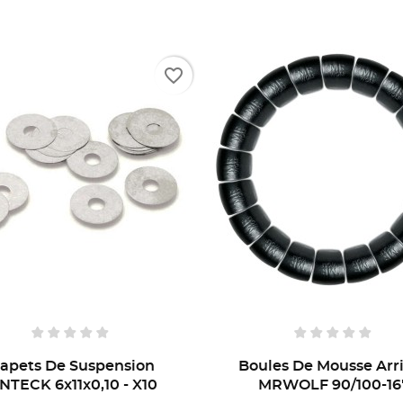
favorite_border
lapets De Suspension
Boules De Mousse Arr
NTECK 6x11x0,10 - X10
MRWOLF 90/100-16