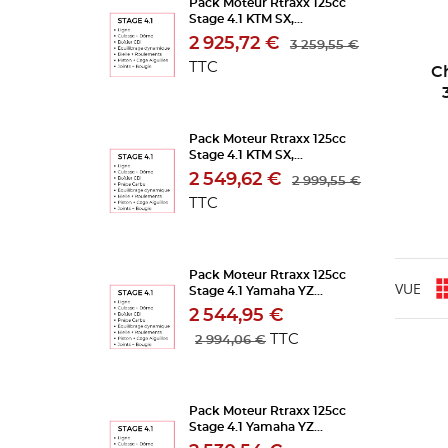
Pack Moteur Rtraxx 125cc
Stage 4.1 KTM SX,...
NO
Vo
ME
((
2 925,72 €
d'e
3 259,55 €
TTC
C
Pack Moteur Rtraxx 125cc
Stage 4.1 KTM SX,...
2 549,62 €
2 999,55 €
TTC
Pack Moteur Rtraxx 125cc
VUE
Stage 4.1 Yamaha YZ...
2 544,95 €
TTC
2 994,06 €
Pack Moteur Rtraxx 125cc
Stage 4.1 Yamaha YZ...