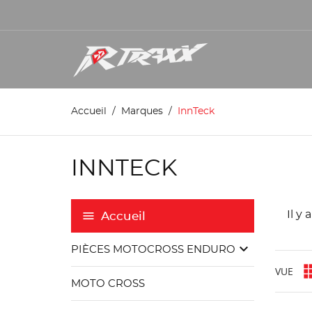
Accueil
Marques
InnTeck
INNTECK
Il y 
Accueil
keyboard_arrow_down
PIÈCES MOTOCROSS ENDURO
VUE
MOTO CROSS