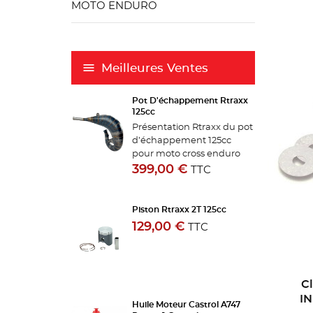
MOTO ENDURO
Meilleures Ventes
Pot D'échappement Rtraxx
125cc
Présentation Rtraxx du pot
d’échappement 125cc
pour moto cross enduro
KTM, Husqvarna, GasGas,
399,00 €
TTC
Yamaha et Fantic. Le corps
de pot 125 Rtraxx s’adapte
parfaitement sur votre
Piston Rtraxx 2T 125cc
motocross 2 temps et...
129,00 €
TTC
C
IN
Huile Moteur Castrol A747