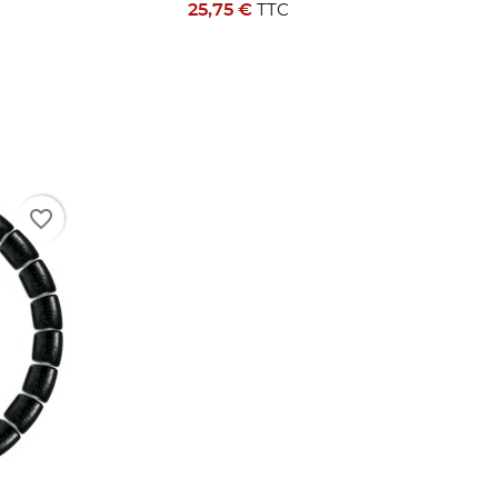
25,75 €
TTC
favorite_border