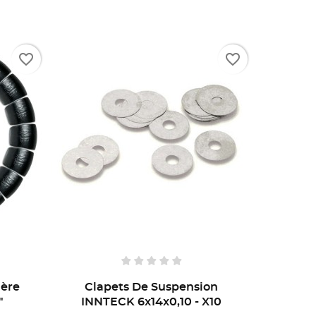
favorite_border
favorite_border
ière
Clapets De Suspension
"
INNTECK 6x14x0,10 - X10