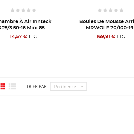
M DE LA LISTE D'ENVIES
us devez être connecté pour ajouter des produits à votre liste
S LISTES
confirmMessage))
nvies.
hambre À Air Innteck
Boules De Mousse Arr
add_circle_outline
Créer une nouvelle lis
3.25/3.50-16 Mini 85...
MRWOLF 70/100-19
((cancelText))
((modalDeleteText))
Annuler
Connexion
14,57 €
169,91 €
TTC
TTC
Annuler
Créer une liste d'envies


Pertinence
TRIER PAR
