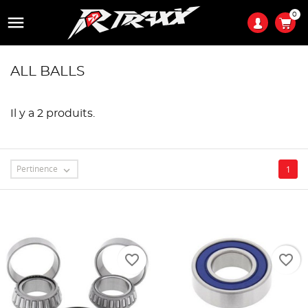
0

ALL BALLS
Il y a 2 produits.
Pertinence
1

favorite_border
favorite_border