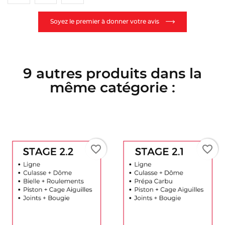
Soyez le premier à donner votre avis
9 autres produits dans la
même catégorie :
orite_border
favorite_border
favori