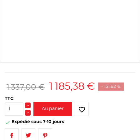
1 185,38 €
1 337,00 €
- 151,62 €
TTC
favorite_border
Au panier
Expédié sous 7-10 jours
