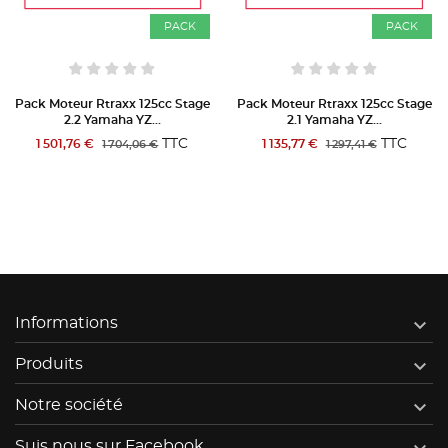
CK
PACK
PAC
tage
Pack Moteur Rtraxx 125cc Stage
Pack Moteur Rtraxx 125cc S
2.1 Yamaha YZ...
3.2 Yamaha YZ...
C
TTC
TT
1 135,77 €
2 086,76 €
1 297,41 €
2 393,06 €

Informations

Produits

Notre société
Suis nous sur Facebook