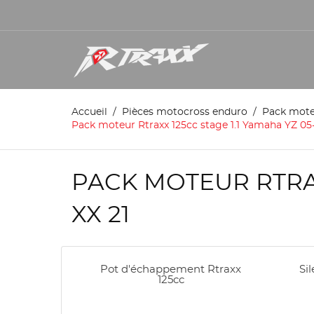
Accueil
Pièces motocross enduro
Pack mot
Pack moteur Rtraxx 125cc stage 1.1 Yamaha YZ 05-
PACK MOTEUR RTRAX
XX 21
Pot d'échappement Rtraxx
Si
125cc