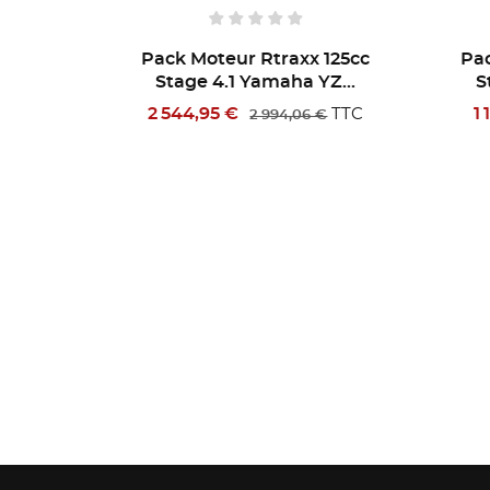
 125cc
Pack Moteur Rtraxx 125cc
Pac
YZ...
Stage 1.3 Yamaha YZ...
S
1 185,38 €
1
TTC
TTC
 €
1 337,00 €