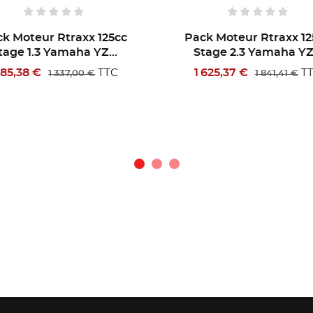
k Moteur Rtraxx 125cc
Pack Moteur Rtraxx 12
tage 2.3 Yamaha YZ...
Stage 1.1 Yamaha YZ.
 625,37 €
684,90 €
TTC
TT
1 841,41 €
793,00 €