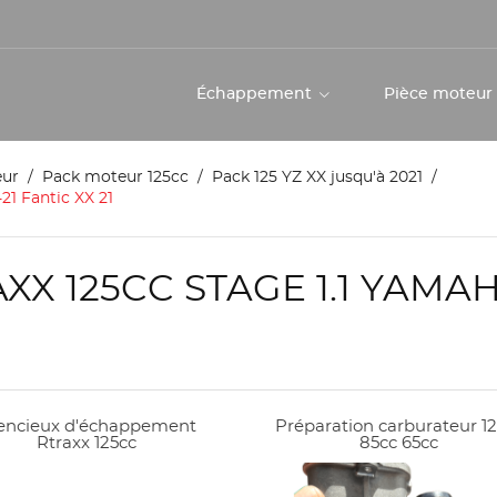
Échappement
Pièce moteu
eur
Pack moteur 125cc
Pack 125 YZ XX jusqu'à 2021
21 Fantic XX 21
X 125CC STAGE 1.1 YAMAHA
lencieux d'échappement
Préparation carburateur 1
Rtraxx 125cc
85cc 65cc