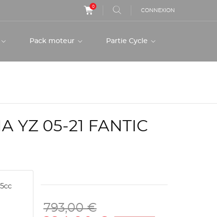
0
CONNEXION
r
Pack moteur
Partie Cycle
 YZ 05-21 FANTIC
25cc
793,00 €