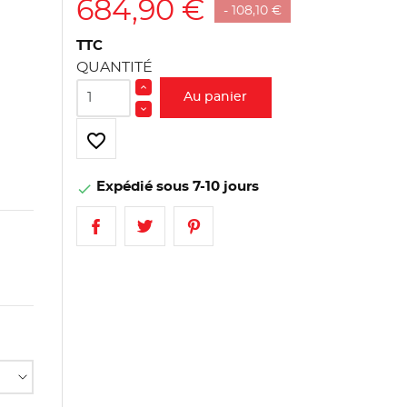
684,90 €
- 108,10 €
TTC
QUANTITÉ
Au panier
favorite_border
Expédié sous 7-10 jours
