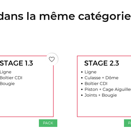
 dans la même catégorie 
favorite_border
PACK
P