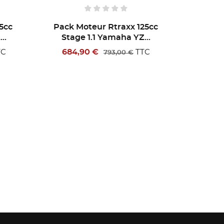
5cc
Pack Moteur Rtraxx 125cc
Pack 
..
Stage 3.1 Yamaha YZ...
Stag
1 713,94 €
2 086
C
TTC
1 969,41 €