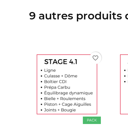
9 autres produits
favorite_border
favorite_border
PACK
PACK