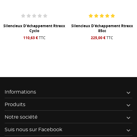
Silencieux D'échappement Rtraxx
Silencieux D'échappement Rtraxx
Cyclo
85cc
110,63 €
TTC
225,00 €
TTC

Informations

Produits

Notre société

Suis nous sur Facebook