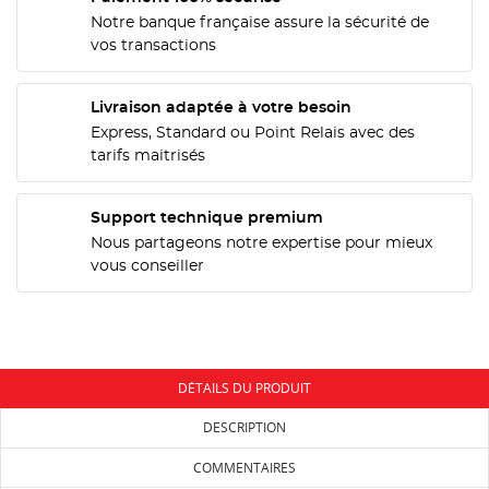
Notre banque française assure la sécurité de
vos transactions
CRÉER UNE LISTE D'ENVIES
CONNEXION
Livraison adaptée à votre besoin
Express, Standard ou Point Relais avec des
NOM DE LA LISTE D'ENVIES
MES LISTES
Vous devez être connecté pour ajouter des produits
tarifs maitrisés
à votre liste d'envies.
add_circle_outline
Créer une nouvelle liste
Support technique premium
Nous partageons notre expertise pour mieux
Annuler
Connexion
vous conseiller
Annuler
Créer une liste d'envies
DÉTAILS DU PRODUIT
DESCRIPTION
COMMENTAIRES