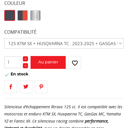
COULEUR
Noir
Noir/Rouge
Aluminium
COMPATIBILITÉ
favorite_border
Au panier
En stock

Silencieux d’échappement Rtraxx 125 cc. Il est compatible avec les
motocross et enduro KTM SX, Husqvarna TC, GasGas MC, Yamaha
YZ et Fantic XX. Ce silencieux racing combine
performance,