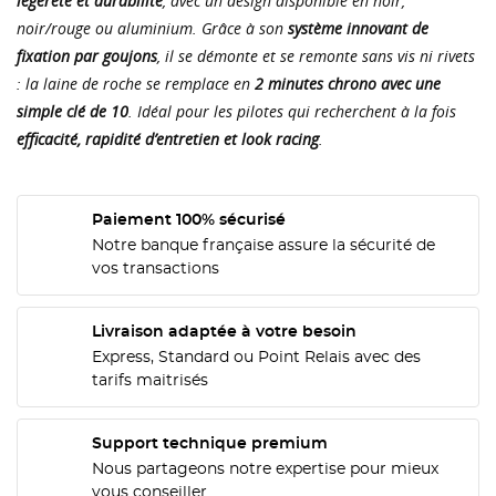
légèreté et durabilité
, avec un design disponible en noir,
noir/rouge ou aluminium. Grâce à son
système innovant de
fixation par goujons
, il se démonte et se remonte sans vis ni rivets
: la laine de roche se remplace en
2 minutes chrono avec une
simple clé de 10
. Idéal pour les pilotes qui recherchent à la fois
efficacité, rapidité d’entretien et look racing
.
CRÉER UNE LISTE D'ENVIES
CONNEXION
Paiement 100% sécurisé
Notre banque française assure la sécurité de
NOM DE LA LISTE D'ENVIES
MES LISTES
Vous devez être connecté pour ajouter des produits
vos transactions
à votre liste d'envies.
add_circle_outline
Créer une nouvelle liste
Livraison adaptée à votre besoin
Express, Standard ou Point Relais avec des
Annuler
Connexion
tarifs maitrisés
Annuler
Créer une liste d'envies
Support technique premium
Nous partageons notre expertise pour mieux
vous conseiller