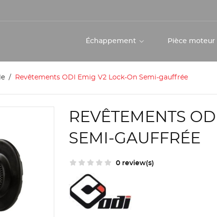
Échappement
Pièce moteu
le
Revêtements ODI Emig V2 Lock-On Semi-gauffrée
REVÊTEMENTS ODI
SEMI-GAUFFRÉE
0 review(s)