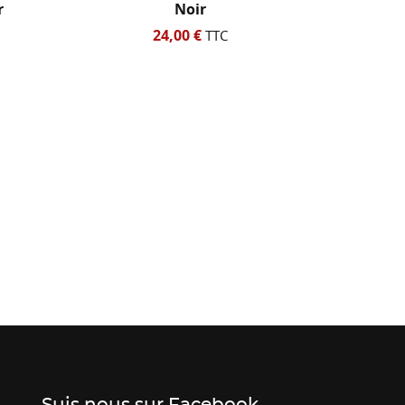
r
De Direction ALL BALLS
52,42 €
TTC
TTC