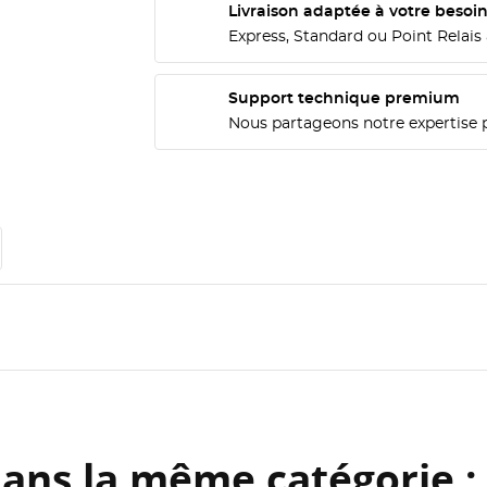
Livraison adaptée à votre besoi
Express, Standard ou Point Relais 
Support technique premium
Nous partageons notre expertise 
dans la même catégorie :
ÉER UNE LISTE D'ENVIES
ONNEXION