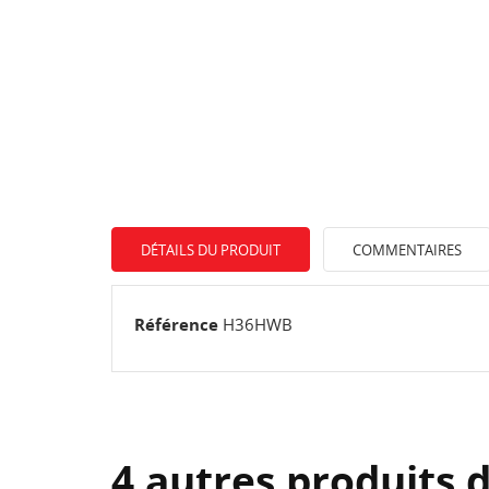
DÉTAILS DU PRODUIT
COMMENTAIRES
Référence
H36HWB
4 autres produits 
CR
C