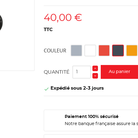
40,00 €
TTC
Gris
Blanc
Rouge
Noir
Oran
COULEUR
QUANTITÉ
Au panier
Expédié sous 2-3 jours

Paiement 100% sécurisé
Notre banque française assure la 