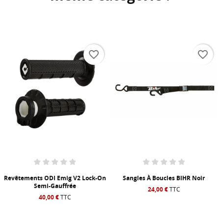
favorite_border
favorite_border
Revêtements ODI Emig V2 Lock-On
Sangles À Boucles BIHR Noir
Semi-Gauffrée
24,00 €
TTC
40,00 €
TTC