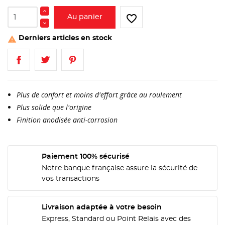
favorite_border
Au panier
Derniers articles en stock

Plus de confort et moins d'effort grâce au roulement
Plus solide que l'origine
Finition anodisée anti-corrosion
Paiement 100% sécurisé
Notre banque française assure la sécurité de
vos transactions
Livraison adaptée à votre besoin
Express, Standard ou Point Relais avec des
CRÉER UNE LISTE D'ENVIES