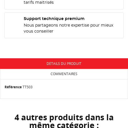
CONNEXION
tarifs maitrisés
NOM DE LA LISTE D'ENVIES
MES LISTES
Vous devez être connecté pour ajouter des produits
Support technique premium
à votre liste d'envies.
Nous partageons notre expertise pour mieux
add_circle_outline
Créer une nouvelle liste
vous conseiller
Annuler
Connexion
Annuler
Créer une liste d'envies
DÉTAILS DU PRODUIT
COMMENTAIRES
Référence
TT503
4 autres produits dans la
même catégorie :