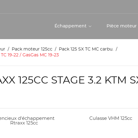
Échappement
Pièce moteu
eur
Pack moteur 125cc
Pack 125 SX TC MC carbu.
 TC 19-22 / GasGas MC 19-23
 125CC STAGE 3.2 KTM SX,
lencieux d'échappement
Culasse VHM 125cc
Rtraxx 125cc