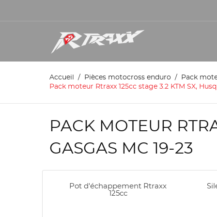
Accueil
Pièces motocross enduro
Pack mot
Pack moteur Rtraxx 125cc stage 3.2 KTM SX, Husq
PACK MOTEUR RTRAXX
GASGAS MC 19-23
Pot d'échappement Rtraxx
Si
125cc