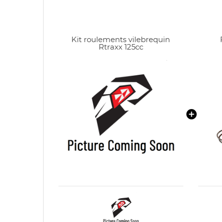
Kit roulements vilebrequin
Rtraxx 125cc
CR
C
NO
Vo
ME