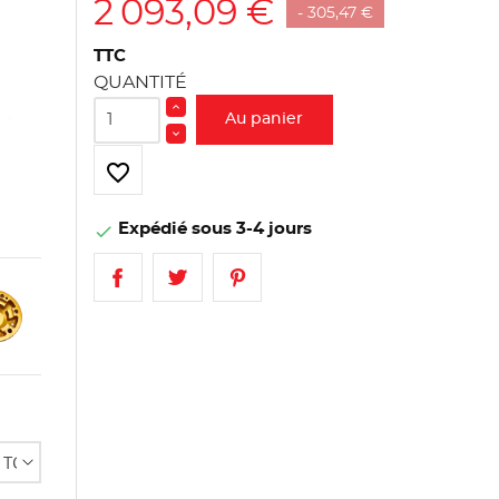
2 093,09 €
- 305,47 €
TTC
QUANTITÉ
Au panier
favorite_border
Expédié sous 3-4 jours
