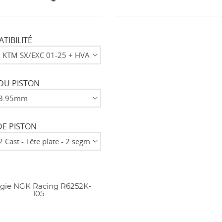
nvies.
add_circle_outline
Créer une nouvelle lis
TIBILITÉ
Annuler
Connexion
Annuler
Créer une liste d'envies
DU PISTON
DE PISTON
gie NGK Racing R6252K-
105