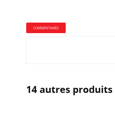
COMMENTAIRES
14 autres produits
CR
C
NO
Vo