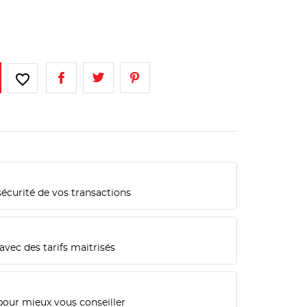
favorite_border
sécurité de vos transactions
n
avec des tarifs maitrisés
pour mieux vous conseiller