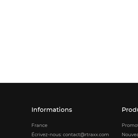
Informations
Prod
France
Promot
Écrivez-nous: contact@rtraxx.com
Nouvea