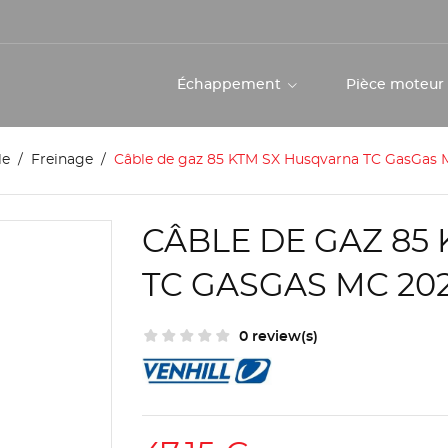
Échappement
Pièce moteu
le
Freinage
Câble de gaz 85 KTM SX Husqvarna TC GasGas 
CÂBLE DE GAZ 85
TC GASGAS MC 202
0 review(s)