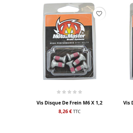
ME
d'e
favorite_border
favorite_border
in M6 X 1,2
Vis De Disque De Frein M6 X
1,25
TC
9,91 €
TTC