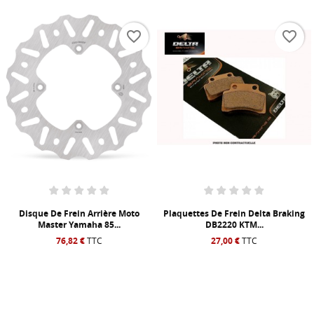
favorite_border
favorite_border
Disque De Frein Arrière Moto
Plaquettes De Frein Delta Braking
Master Yamaha 85...
DB2220 KTM...
76,82 €
TTC
27,00 €
TTC