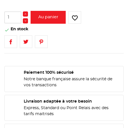
favorite_border
Au panier
En stock

Paiement 100% sécurisé
Notre banque française assure la sécurité de
vos transactions
Livraison adaptée à votre besoin
Express, Standard ou Point Relais avec des
tarifs maitrisés
CRÉER UNE LISTE D'ENVIES
CONNEXION