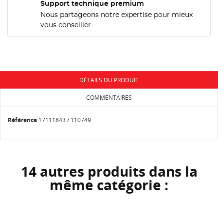
Support technique premium
NOM DE LA LISTE D'ENVIES
MES LISTES
Vous devez être connecté pour ajouter des produits
Nous partageons notre expertise pour mieux
à votre liste d'envies.
vous conseiller
add_circle_outline
Créer une nouvelle liste
Annuler
Connexion
Annuler
Créer une liste d'envies
DÉTAILS DU PRODUIT
COMMENTAIRES
Référence
17111843 / 110749
14 autres produits dans la
même catégorie :